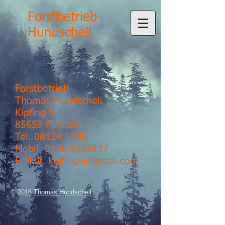
Forstbetrieb
Hundschell
Forstbetrieb
Thomas Hundschell
Kipfing 5
85659 Forstern
Tel.
08124 1298
Mobil.
0170 8335137
E-Mail.
kipfing5@gmail.com
© 20
16 Thomas Hundschell