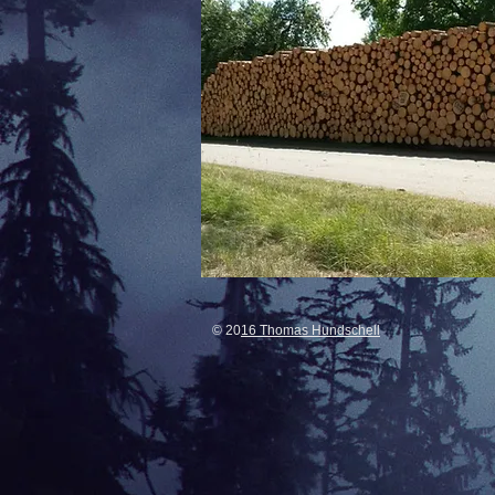
© 20
16 Thomas Hundschell