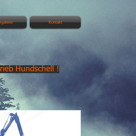
rgalerie
Kontakt
rieb Hundschell !