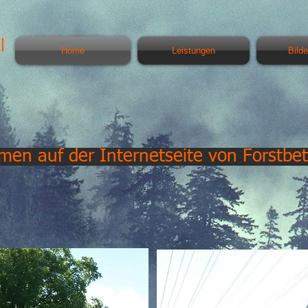
l
Home
Leistungen
Bilde
men auf der Internetseite von Forstbet